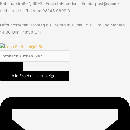
Skip
Search
Search
Search
Bahnhofstraße 1, 86925 Fuchstal-Leeder ・Email: post@vgem-
to
...
...
...
fuchstal.de ・Telefon: 08243 9699 0
content
Öffnungszeiten: Montag bis Freitag 8:00 bis 12:00 Uhr und Montag
14:00 Uhr – 18:30 Uhr
Alle Ergebnisse anzeigen