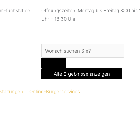
m-fuchstal.de
Öffnungszeiten: Montag bis Freitag 8:00 bis
Uhr – 18:30 Uhr
Search
...
Alle Ergebnisse anzeigen
staltungen
Online-Bürgerservices