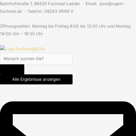
Skip
Search
Search
Search
Bahnhofstraße 1, 86925 Fuchstal-Leeder ・Email: post@vgem-
to
...
...
...
fuchstal.de ・Telefon: 08243 9699 0
content
Öffnungszeiten: Montag bis Freitag 8:00 bis 12:00 Uhr und Montag
14:00 Uhr – 18:30 Uhr
Alle Ergebnisse anzeigen