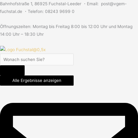
Skip
Search
Search
Search
Bahnhofstraße 1, 86925 Fuchstal-Leeder ・Email: post@vgem-
to
...
...
...
fuchstal.de ・Telefon: 08243 9699 0
content
Öffnungszeiten: Montag bis Freitag 8:00 bis 12:00 Uhr und Montag
14:00 Uhr – 18:30 Uhr
Alle Ergebnisse anzeigen