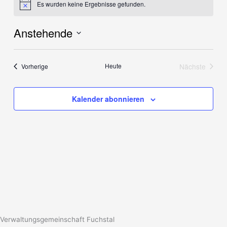
Es wurden keine Ergebnisse gefunden.
Hinweis
Anstehende
Datum
wählen.
Veranstaltungen
Heute
Nächste
Vorherige
Veranstalt
Kalender abonnieren
Verwaltungsgemeinschaft Fuchstal