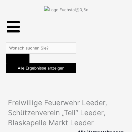
Skip
to
content
Search
...
Alle Ergebnisse anzeigen
Freiwillige Feuerwehr Leeder,
Schützenverein „Tell“ Leeder,
Blaskapelle Markt Leeder