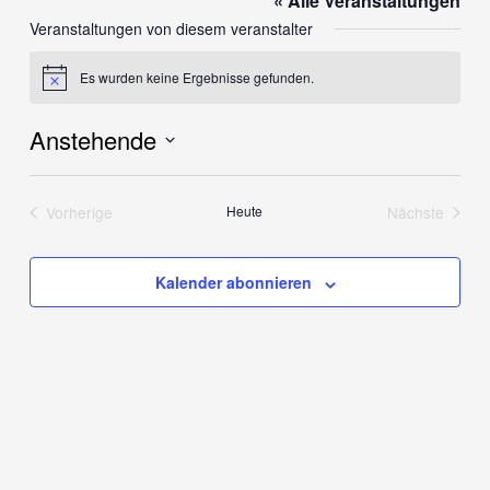
« Alle Veranstaltungen
Veranstaltungen von diesem veranstalter
Es wurden keine Ergebnisse gefunden.
Hinweis
Anstehende
Datum
wählen.
Vorherige
Heute
Nächste
Veranstaltungen
Veranstalt
Kalender abonnieren