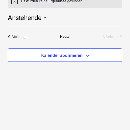
Es wurden keine Ergebnisse gefunden.
Hinweis
Anstehende
Datum
wählen.
Veranstaltungen
Heute
Nächste
Vorherige
Veranstalt
Kalender abonnieren