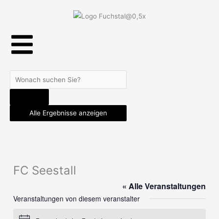
Skip
to
content
Search
...
Alle Ergebnisse anzeigen
FC Seestall
« Alle Veranstaltungen
Veranstaltungen von diesem veranstalter