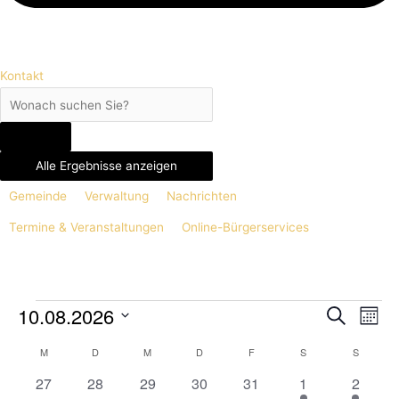
Kontakt
Alle Ergebnisse anzeigen
Gemeinde
Verwaltung
Nachrichten
Termine & Veranstaltungen
Online-Bürgerservices
MONTAG
DIENSTAG
MITTWOCH
DONNERSTAG
FREITAG
SAMSTAG
SONNT
10.08.2026
Veranstaltungen
Veranstaltun
Suche
Veran
Mona
Suche
Ansic
Datum
M
D
M
D
F
S
S
Kalender
und
Navig
wählen.
von
0
0
0
0
0
1
Ansichten,
1
27
28
29
30
31
1
2
Veranstaltungen