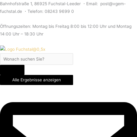
Skip
Search
Search
Search
Bahnhofstraße 1, 86925 Fuchstal-Leeder ・Email: post@vgem-
to
...
...
...
fuchstal.de ・Telefon: 08243 9699 0
content
Öffnungszeiten: Montag bis Freitag 8:00 bis 12:00 Uhr und Montag
14:00 Uhr – 18:30 Uhr
Alle Ergebnisse anzeigen