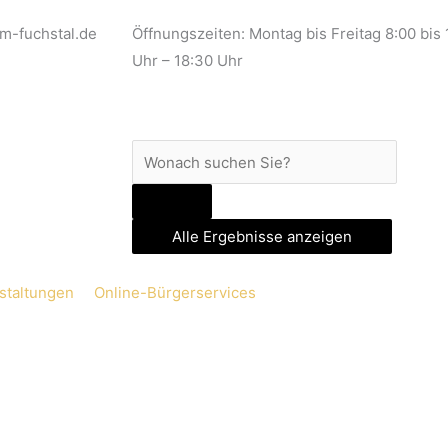
m-fuchstal.de
Öffnungszeiten: Montag bis Freitag 8:00 bis
Uhr – 18:30 Uhr
Search
...
Alle Ergebnisse anzeigen
staltungen
Online-Bürgerservices