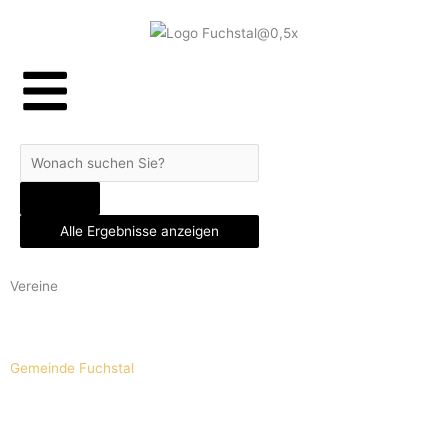
Skip
to
content
Search
...
Alle Ergebnisse anzeigen
Vereine
Gemeinde Fuchstal