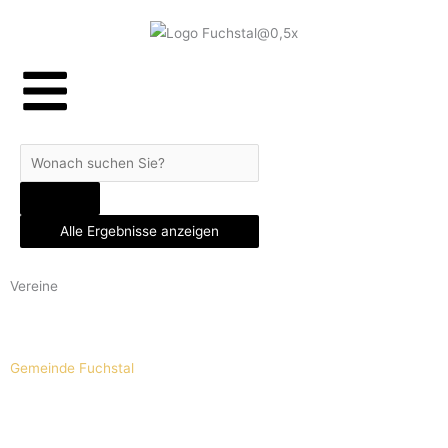
Skip
to
content
Search
...
Alle Ergebnisse anzeigen
Vereine
Gemeinde Fuchstal