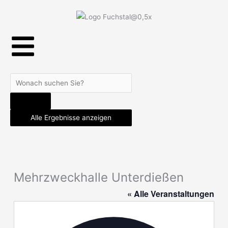
Skip
to
content
Search
...
Alle Ergebnisse anzeigen
Mehrzweckhalle Unterdießen
« Alle Veranstaltungen
Adresse