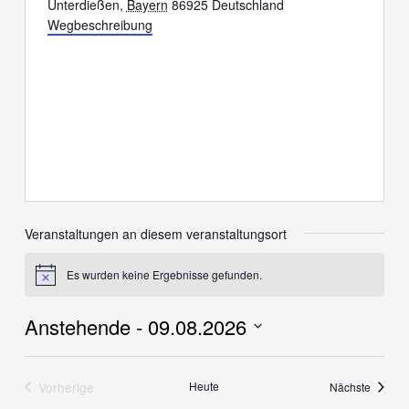
Unterdießen
,
Bayern
86925
Deutschland
Wegbeschreibung
Veranstaltungen an diesem veranstaltungsort
Es wurden keine Ergebnisse gefunden.
Hinweis
Anstehende
 - 
09.08.2026
Datum
wählen.
Vorherige
Heute
Veranst
Nächste
Veranstaltungen