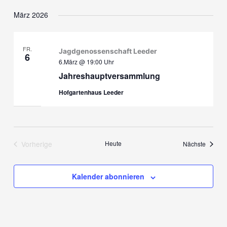
Datum
März 2026
wählen.
FR.
Jagdgenossenschaft Leeder
6
6.März @ 19:00
Uhr
Jahreshauptversammlung
Hofgartenhaus Leeder
Vorherige
Heute
Veranst
Nächste
Veranstaltungen
Kalender abonnieren